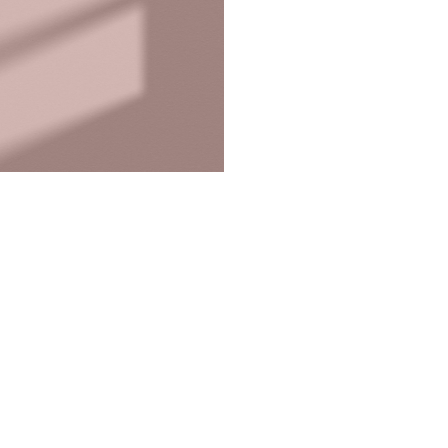
a inquieta
o que fazemos
portefólio
na imprensa