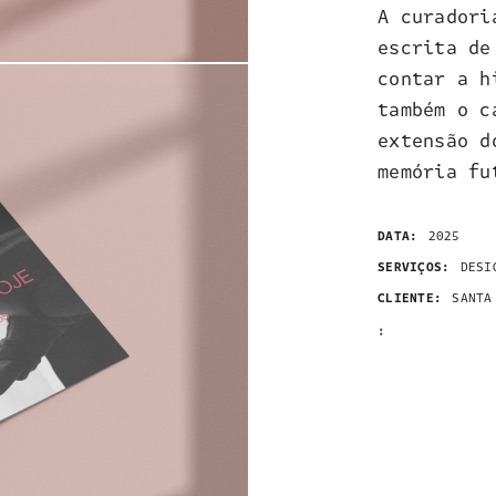
A curadori
escrita de
contar a h
também o c
extensão d
memória fu
DATA:
2025
SERVIÇOS:
DESI
CLIENTE:
SANTA
: