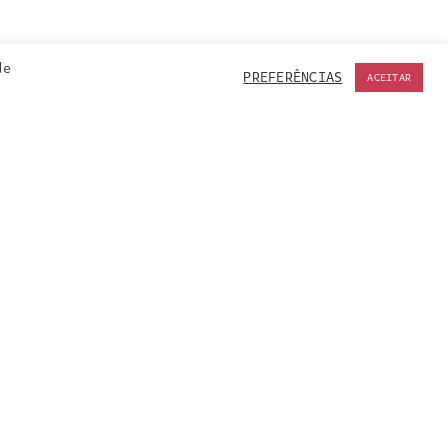
de
PREFERÊNCIAS
ACEITAR
ACCEPT
NEXT PROJECT (N)
António Carrilho, Website • 2025