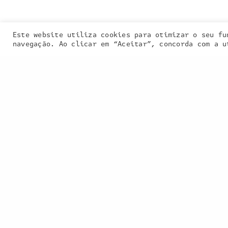
Este website utiliza cookies para otimizar o seu fu
Our site uses
navegação. Ao clicar em “Aceitar”, concorda com a u
PREVIOUS PROJECT (P)
Florinhas da Neve | Ontem- Hoje | 100 Anos