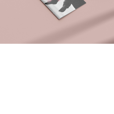
Entra em contacto
connosco:
geral@inquieta.pt