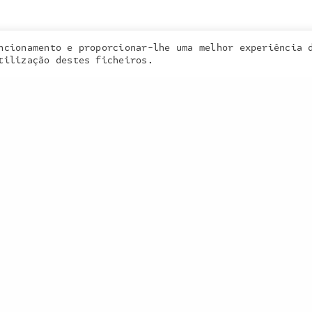
contactos
ncionamento e proporcionar-lhe uma melhor experiência 
 cookies. Learn more about our use of cookies:
cookie policy
tilização destes ficheiros.
 • 2025