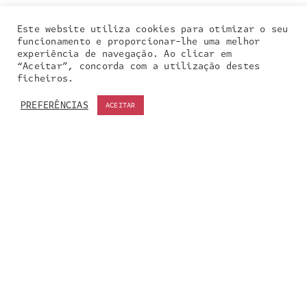
Este website utiliza cookies para otimizar o seu
funcionamento e proporcionar-lhe uma melhor
experiência de navegação. Ao clicar em
“Aceitar”, concorda com a utilização destes
Our site uses cookies. Learn more about our use of
ficheiros.
cookies:
cookie policy
PREFERÊNCIAS
ACEITAR
ACCEPT
Entra em contacto
connosco:
geral@inquieta.pt