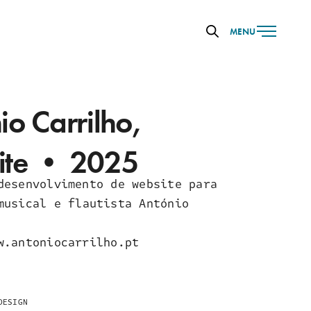
MENU
io Carrilho,
ite • 2025
desenvolvimento de website para
musical e flautista António
w.antoniocarrilho.pt
DESIGN