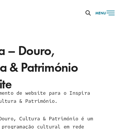
MENU
ra – Douro,
ra & Património
te
mento de website para o Inspira
ultura & Património.
Douro, Cultura & Património é um
 programação cultural em rede