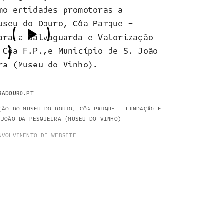
mo entidades promotoras a
useu do Douro, Côa Parque –
ara a Salvaguarda e Valorização
 Côa F.P.,e Município de S. João
ra (Museu do Vinho).
RADOURO.PT
ÇÃO DO MUSEU DO DOURO, CÔA PARQUE - FUNDAÇÃO E
.JOÃO DA PESQUEIRA (MUSEU DO VINHO)
NVOLVIMENTO DE WEBSITE