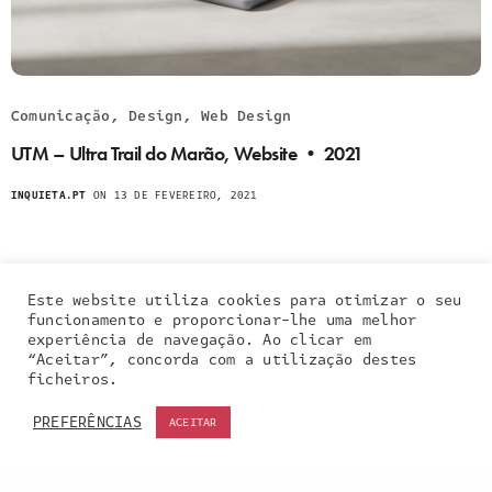
Comunicação, Design, Web Design
UTM – Ultra Trail do Marão, Website • 2021
INQUIETA.PT
ON 13 DE FEVEREIRO, 2021
Este website utiliza cookies para otimizar o seu
funcionamento e proporcionar-lhe uma melhor
experiência de navegação. Ao clicar em
“Aceitar”, concorda com a utilização destes
Our site uses cookies. Learn more about our use of
ficheiros.
cookies:
cookie policy
PREFERÊNCIAS
ACEITAR
ACCEPT