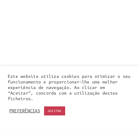
Este website utiliza cookies para otimizar o seu
funcionamento e proporcionar-lhe uma melhor
experiência de navegação. Ao clicar em
“Aceitar”, concorda com a utilização destes
Our site uses cookies. Learn more about our use of
ficheiros.
cookies:
cookie policy
PREFERÊNCIAS
ACEITAR
ACCEPT