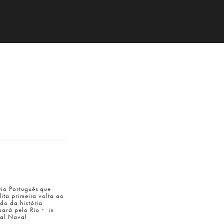
io Português que
dita primeira volta ao
do da história
sará pelo Rio・ in
tal Naval