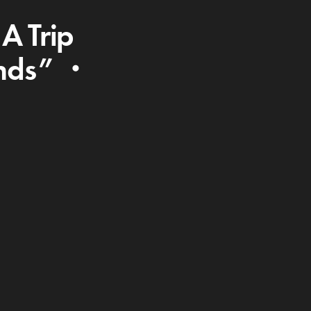
A Trip
ends” ・