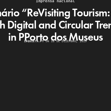
Imprensa nacional
ário “ReVisiting Tourism: 
h Digital and Circular Tr
in PPorto dos Museus
INQUIETA.PT
ON 16 DE DEZEMBRO, 2019