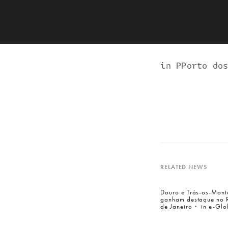
in PPorto do
RELATED NEWS
Douro e Trás-os-Mont
ganham destaque no 
Entra em contacto
de Janeiro・ in e-Glo
connosco:
geral@inquieta.pt