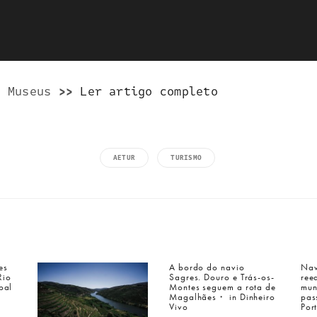
s Museus
>>
Ler artigo completo
AETUR
TURISMO
es
A bordo do navio
Nav
Rio
Sagres. Douro e Trás-os-
ree
a inquieta
bal
Montes seguem a rota de
mun
o que fazemos
Magalhães・ in Dinheiro
pas
Vivo
Por
portefólio