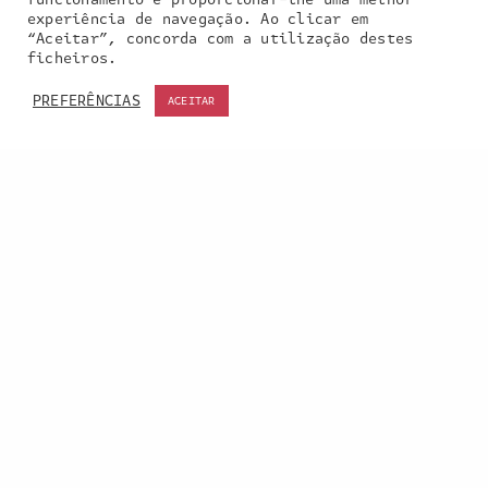
experiência de navegação. Ao clicar em
“Aceitar”, concorda com a utilização destes
Our site uses cookies. Learn more about our use of
ficheiros.
cookies:
cookie policy
PREFERÊNCIAS
ACEITAR
ACCEPT
Entra em contacto
connosco:
geral@inquieta.pt
a inquieta
o que fazemos
portefólio
na imprensa
contactos