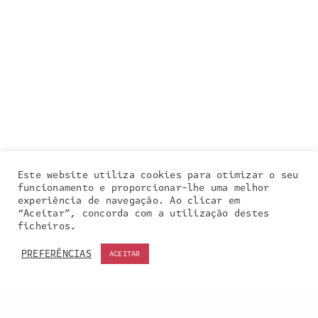
Este website utiliza cookies para otimizar o seu
funcionamento e proporcionar-lhe uma melhor
experiência de navegação. Ao clicar em
“Aceitar”, concorda com a utilização destes
Our site uses cookies. Learn more about our use of
ficheiros.
cookies:
cookie policy
PREFERÊNCIAS
ACEITAR
ACCEPT