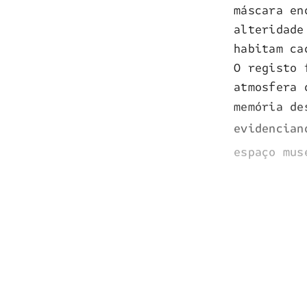
máscara en
alteridade
habitam ca
O registo 
atmosfera 
memória de
evidencian
espaço mus
DATA:
2024
SERVIÇOS:
FOTO
CLIENTE:
MUSEU