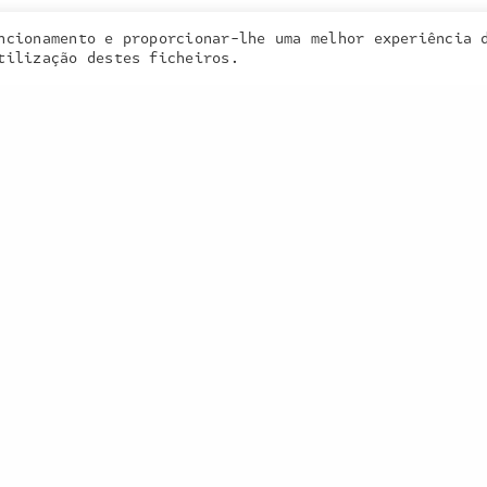
ncionamento e proporcionar-lhe uma melhor experiência 
 cookies. Learn more about our use of cookies:
cookie policy
tilização destes ficheiros.
la Real,