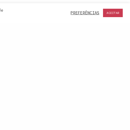
de
PREFERÊNCIAS
ACEITAR
ACCEPT
NEXT PROJECT (N)
Paixão pelo Douro • Museu do Douro, 2024