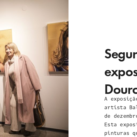
Segun
expos
Dour
A exposiçã
artista Ba
de dezembr
Esta expos
pinturas q