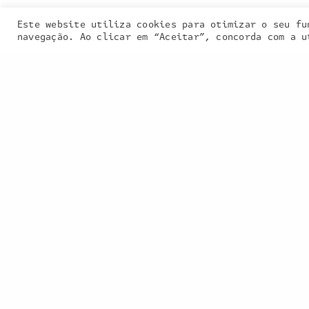
Este website utiliza cookies para otimizar o seu fu
Our site uses
navegação. Ao clicar em “Aceitar”, concorda com a u
PREVIOUS PROJECT (P)
22 Beijos, Monólogo, Criação Inquieta • Vi
2024