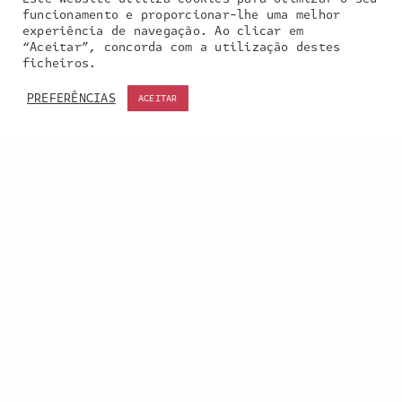
funcionamento e proporcionar-lhe uma melhor
experiência de navegação. Ao clicar em
“Aceitar”, concorda com a utilização destes
Our site uses cookies. Learn more about our use of
ficheiros.
cookies:
cookie policy
PREFERÊNCIAS
ACEITAR
ACCEPT
Entra em contacto
connosco:
geral@inquieta.pt
a inquieta
o que fazemos