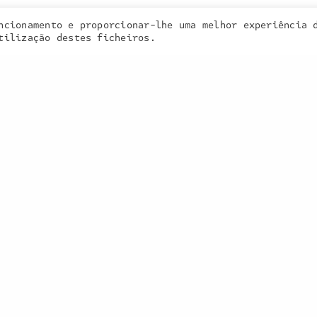
ncionamento e proporcionar-lhe uma melhor experiência 
 cookies. Learn more about our use of cookies:
cookie policy
tilização destes ficheiros.
smontana |