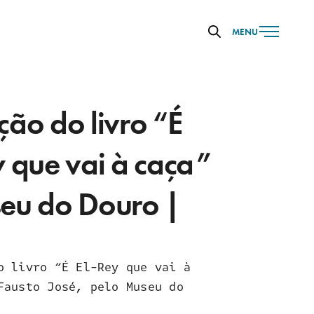
MENU
ção do livro “É
y que vai à caça”
eu do Douro |
o livro “É El-Rey que vai à
Fausto José, pelo Museu do