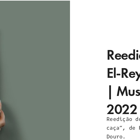
Reedi
El-Re
| Mus
2022
Reedição d
caça”, de 
Douro.