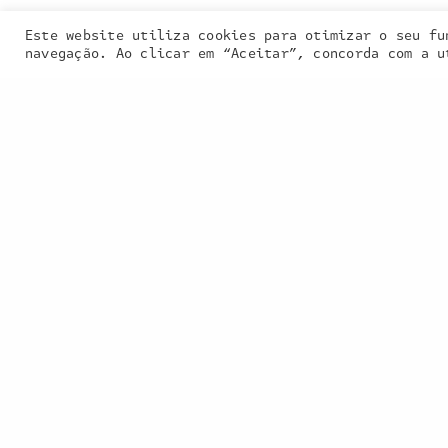
Este website utiliza cookies para otimizar o seu fu
Our site uses
navegação. Ao clicar em “Aceitar”, concorda com a u
PREVIOUS PROJECT (P)
Ciclo de Concertos da Banda Sinfónica Tran
2022