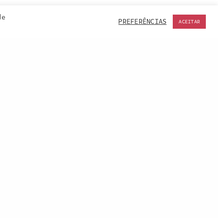
de
PREFERÊNCIAS
ACEITAR
ACCEPT
NEXT PROJECT (N)
Somos Cultura, Ribeira de Pena | 2022