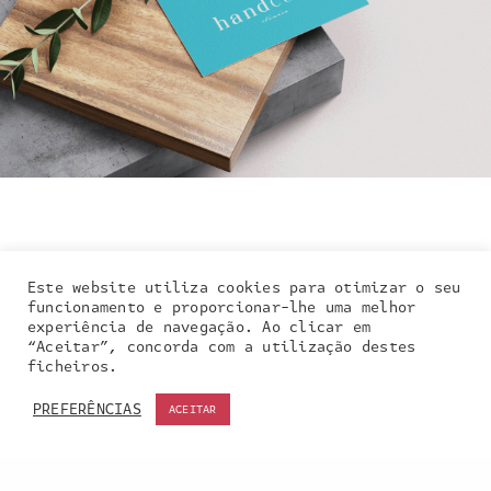
Este website utiliza cookies para otimizar o seu
funcionamento e proporcionar-lhe uma melhor
experiência de navegação. Ao clicar em
“Aceitar”, concorda com a utilização destes
Our site uses cookies. Learn more about our use of
ficheiros.
cookies:
cookie policy
PREFERÊNCIAS
ACEITAR
ACCEPT