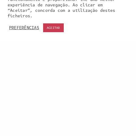
experiência de navegação. Ao clicar em
“Aceitar”, concorda com a utilização destes
Our site uses cookies. Learn more about our use of
ficheiros.
cookies:
cookie policy
PREFERÊNCIAS
ACEITAR
ACCEPT
Entra em contacto
connosco:
geral@inquieta.pt
a inquieta
o que fazemos