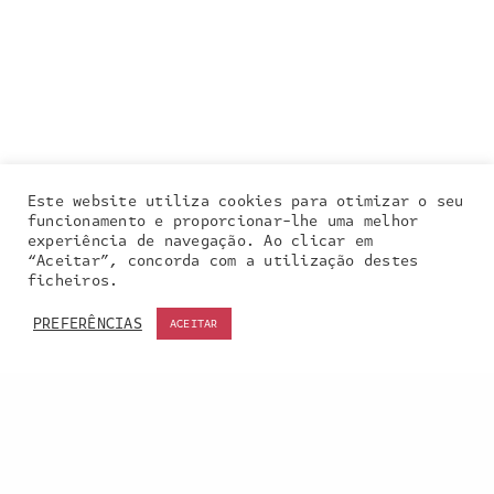
Este website utiliza cookies para otimizar o seu
funcionamento e proporcionar-lhe uma melhor
experiência de navegação. Ao clicar em
“Aceitar”, concorda com a utilização destes
Our site uses cookies. Learn more about our use of
ficheiros.
cookies:
cookie policy
PREFERÊNCIAS
ACEITAR
ACCEPT