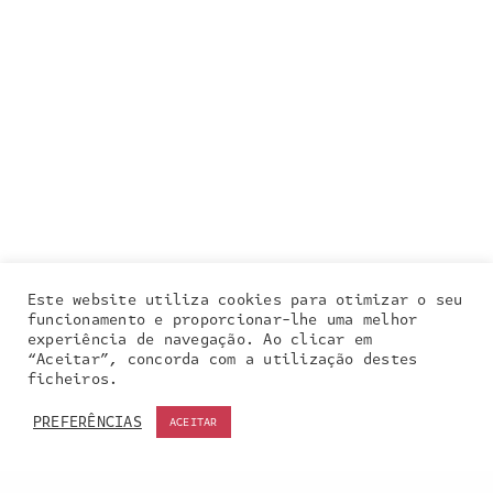
Este website utiliza cookies para otimizar o seu
funcionamento e proporcionar-lhe uma melhor
experiência de navegação. Ao clicar em
“Aceitar”, concorda com a utilização destes
Our site uses cookies. Learn more about our use of
ficheiros.
cookies:
cookie policy
PREFERÊNCIAS
ACEITAR
ACCEPT