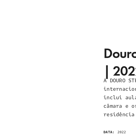
Douro
| 20
A DOURO ST
internacio
inclui aul
câmara e o
residência
DATA:
2022