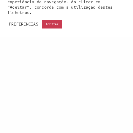
experiência de navegação. Ao clicar em
“Aceitar”, concorda com a utilização destes
Our site uses cookies. Learn more about our use of
ficheiros.
cookies:
cookie policy
PREFERÊNCIAS
ACEITAR
ACCEPT
Entra em contacto
connosco:
geral@inquieta.pt
a inquieta
o que fazemos
portefólio