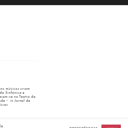
ens músicos criam
da Sinfónica e
reiam-se no Teatro da
ade・ in Jornal de
ícias
de