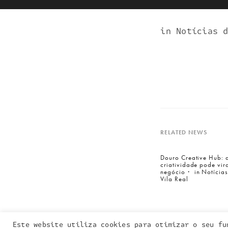
in Notícias 
RELATED NEWS
Entra em contacto
connosco:
Douro Creative Hub: 
criatividade pode vir
geral@inquieta.pt
negócio・ in Notícias
Vila Real
Este website utiliza cookies para otimizar o seu fu