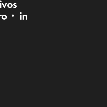
ivos
uro・ in