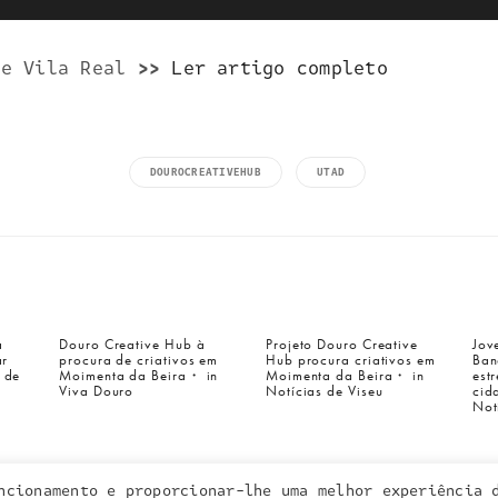
de Vila Real
>>
Ler artigo completo
DOUROCREATIVEHUB
UTAD
a inquieta
o que fazemos
a
Douro Creative Hub à
Projeto Douro Creative
Jov
ar
procura de criativos em
Hub procura criativos em
Ban
portefólio
 de
Moimenta da Beira・ in
Moimenta da Beira・ in
est
na imprensa
Viva Douro
Notícias de Viseu
cid
Not
contactos
ncionamento e proporcionar-lhe uma melhor experiência 