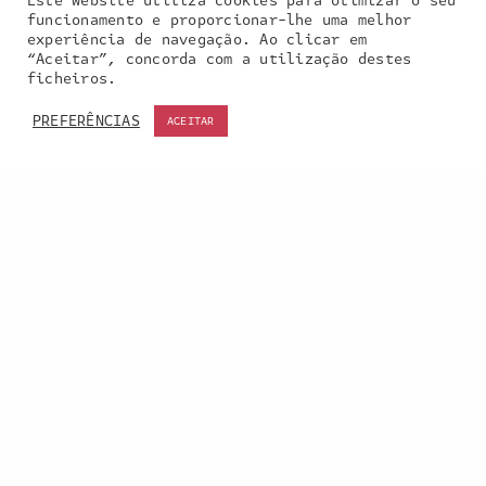
Este website utiliza cookies para otimizar o seu
funcionamento e proporcionar-lhe uma melhor
experiência de navegação. Ao clicar em
“Aceitar”, concorda com a utilização destes
Our site uses cookies. Learn more about our use of
ficheiros.
cookies:
cookie policy
PREFERÊNCIAS
ACEITAR
ACCEPT
Entra em contacto
connosco:
geral@inquieta.pt
a inquieta
o que fazemos
portefólio
na imprensa
contactos