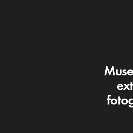
Muse
ex
foto