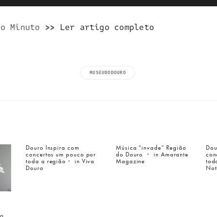
ao Minuto
>>
Ler artigo completo
MUSEUDODOURO
Douro Inspira com
Música “invade” Região
Dou
concertos um pouco por
do Douro ・ in Amarante
con
toda a região・ in Viva
Magazine
tod
Douro
Not
lo