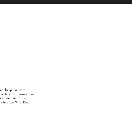
ro Inspira com
certos um pouco por
a a região・ in
ícias de Vila Real