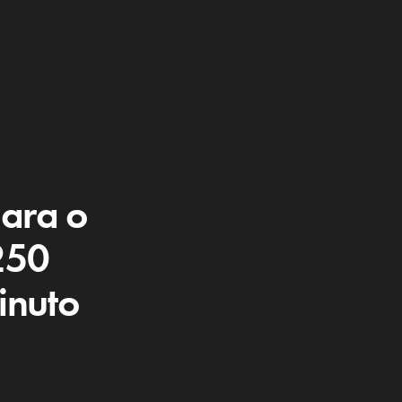
ara o
250
inuto