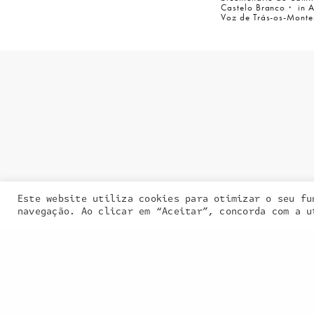
Castelo Branco・ in 
Voz de Trás-os-Monte
Entra em contacto
connosco:
geral@inquieta.pt
Este website utiliza cookies para otimizar o seu fu
Our site uses
navegação. Ao clicar em “Aceitar”, concorda com a u