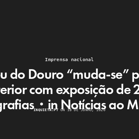
Imprensa nacional
u do Douro “muda-se” p
terior com exposição de 
grafias・in Notícias ao M
INQUIETA.PT
ON 18 DE JUNHO, 2020