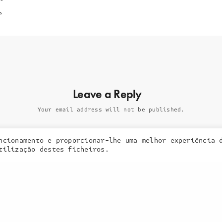
A
s
a inquieta
o que fazemos
portefólio
Leave a Reply
na imprensa
contactos
Your email address will not be published.
ncionamento e proporcionar-lhe uma melhor experiência 
 cookies. Learn more about our use of cookies:
cookie policy
tilização destes ficheiros.