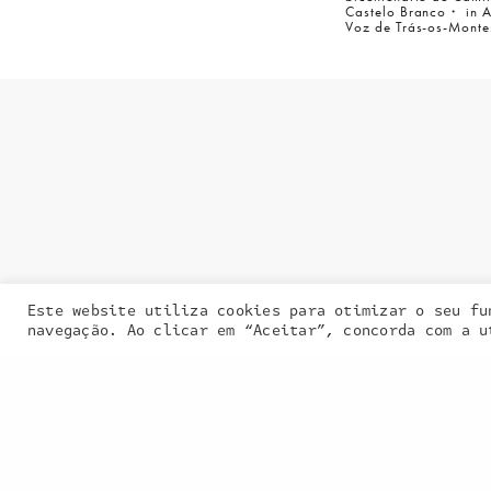
Castelo Branco・ in 
Voz de Trás-os-Monte
Entra em contacto
connosco:
geral@inquieta.pt
Este website utiliza cookies para otimizar o seu fu
Our site uses
navegação. Ao clicar em “Aceitar”, concorda com a u