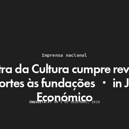
Imprensa nacional
tra da Cultura cumpre re
ortes às fundações ・ in 
Económico
INQUIETA.PT
ON 2 DE DEZEMBRO, 2019