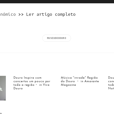
onómico
>>
Ler artigo completo
MUSEUDODOURO
Douro Inspira com
Música “invade” Região
Dou
concertos um pouco por
do Douro ・ in Amarante
con
toda a região・ in Viva
Magazine
tod
Douro
Not
lo