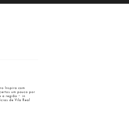
ro Inspira com
certos um pouco por
a a região・ in
ícias de Vila Real