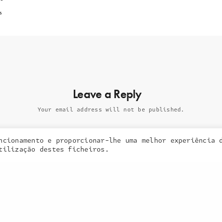
A
s
a inquieta
o que fazemos
portefólio
Leave a Reply
na imprensa
contactos
Your email address will not be published.
ncionamento e proporcionar-lhe uma melhor experiência 
 cookies. Learn more about our use of cookies:
cookie policy
tilização destes ficheiros.