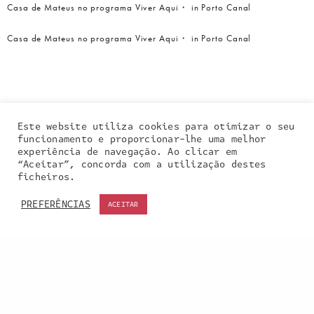
Casa de Mateus no programa Viver Aqui・ in Porto Canal
Casa de Mateus no programa Viver Aqui・ in Porto Canal
Este website utiliza cookies para otimizar o seu
funcionamento e proporcionar-lhe uma melhor
experiência de navegação. Ao clicar em
“Aceitar”, concorda com a utilização destes
Our site uses cookies. Learn more about our use of
ficheiros.
cookies:
cookie policy
PREFERÊNCIAS
ACEITAR
ACCEPT
Entra em contacto
connosco: