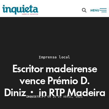
MENU
Imprensa local
Escritor madeirense
vence Prémio D.
Diniz・ in RTP Madeira
INQUIETA.PT
ON 26 DE ABRIL, 2021