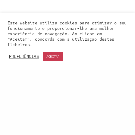
Este website utiliza cookies para otimizar o seu
funcionamento e proporcionar-lhe uma melhor
experiência de navegação. Ao clicar em
“Aceitar”, concorda com a utilização destes
Our site uses cookies. Learn more about our use of
ficheiros.
cookies:
cookie policy
PREFERÊNCIAS
ACEITAR
ACCEPT
Entra em contacto
connosco:
geral@inquieta.pt
a inquieta