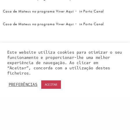
Casa de Mateus no programa Viver Aqui・ in Porto Canal
Casa de Mateus no programa Viver Aqui・ in Porto Canal
Este website utiliza cookies para otimizar o seu
funcionamento e proporcionar-lhe uma melhor
experiência de navegação. Ao clicar em
“Aceitar”, concorda com a utilização destes
Our site uses cookies. Learn more about our use of
ficheiros.
cookies:
cookie policy
PREFERÊNCIAS
ACEITAR
ACCEPT
Entra em contacto
connosco: