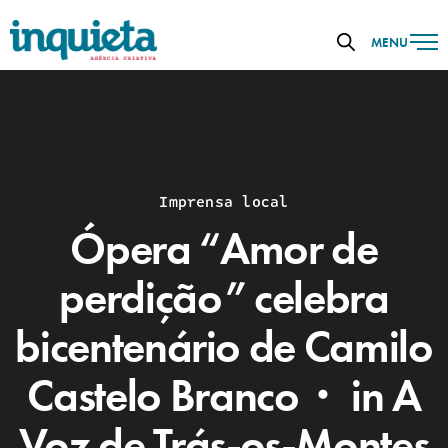
MENU
Imprensa local
Ópera “Amor de
perdição” celebra
bicentenário de Camilo
Castelo Branco・ in A
Voz de Trás-os-Montes