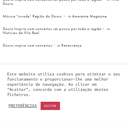
Douro
Música “invade” Região do Douro ・ in Amarante Magazine
Douro Inspira com concertos um pouco por toda a região・ in
Notícias de Vila Real
Douro inspira com concertos・ in Renascença
Este website utiliza cookies para otimizar o seu
funcionamento e proporcionar-lhe uma melhor
experiência de navegação. Ao clicar em
“Aceitar”, concorda com a utilização destes
Our site uses cookies. Learn more about our use of
ficheiros.
cookies:
cookie policy
PREFERÊNCIAS
ACEITAR
ACCEPT