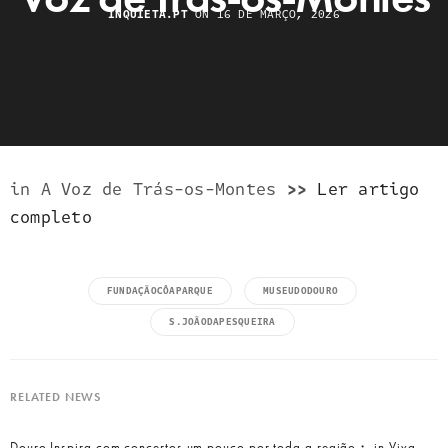
INQUIETA.PT
ON 16 DE MARÇO, 2026
in A Voz de Trás-os-Montes
>>
Ler artigo
completo
FUNDAÇÃOCÔAPARQUE
MUSEUDODOURO
S.JOÃODAPESQUEIRA
RELATED NEWS
Douro Inspira com concertos um pouco por toda a região・ in Viva