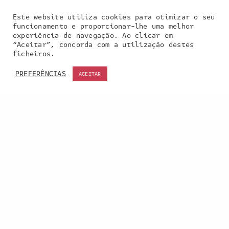
Este website utiliza cookies para otimizar o seu
funcionamento e proporcionar-lhe uma melhor
experiência de navegação. Ao clicar em
“Aceitar”, concorda com a utilização destes
Our site uses cookies. Learn more about our use of
ficheiros.
cookies:
cookie policy
PREFERÊNCIAS
ACEITAR
ACCEPT
Entra em contacto
connosco:
geral@inquieta.pt
a inquieta
o que fazemos
portefólio