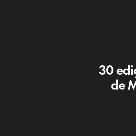
30 edi
de M