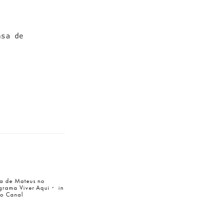
asa de
a de Mateus no
grama Viver Aqui・ in
to Canal