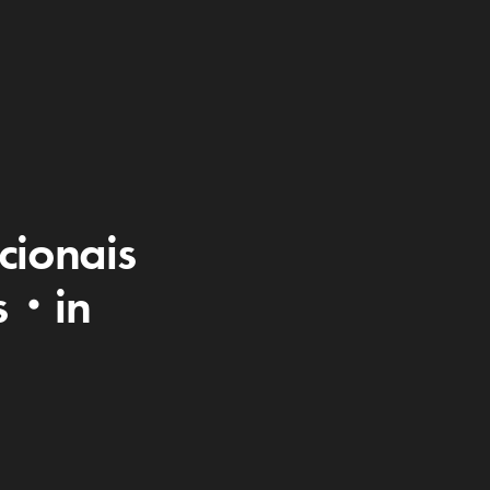
cionais
us・in