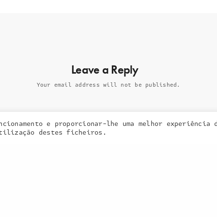
a inquieta
o que fazemos
Leave a Reply
portefólio
na imprensa
Your email address will not be published.
contactos
ncionamento e proporcionar-lhe uma melhor experiência 
 cookies. Learn more about our use of cookies:
cookie policy
tilização destes ficheiros.