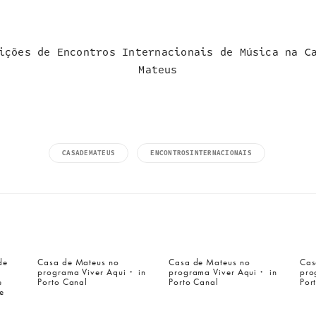
ições de Encontros Internacionais de Música na C
Mateus
CASADEMATEUS
ENCONTROSINTERNACIONAIS
de
Casa de Mateus no
Casa de Mateus no
Cas
programa Viver Aqui・ in
programa Viver Aqui・ in
pro
e
Porto Canal
Porto Canal
Por
e