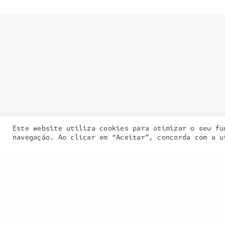
Entra em contacto
connosco:
geral@inquieta.pt
Este website utiliza cookies para otimizar o seu fu
Our site uses
navegação. Ao clicar em “Aceitar”, concorda com a u