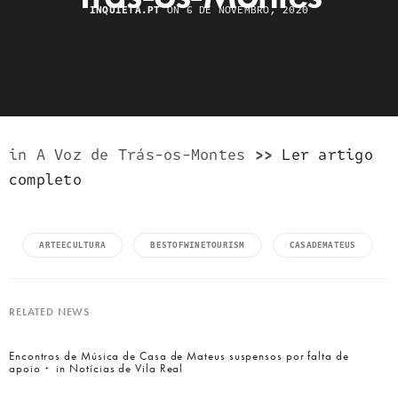
INQUIETA.PT
ON 6 DE NOVEMBRO, 2020
in A Voz de Trás-os-Montes
>>
Ler art
i
go
completo
ARTEECULTURA
BESTOFWINETOURISM
CASADEMATEUS
RELATED NEWS
Encontros de Música de Casa de Mateus suspensos por falta de
apoio・ in Notícias de Vila Real