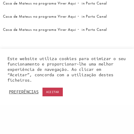
Casa de Mateus no programa Viver Aqui・ in Porto Canal
Casa de Mateus no programa Viver Aqui・ in Porto Canal
Casa de Mateus no programa Viver Aqui・ in Porto Canal
Este website utiliza cookies para otimizar o seu
funcionamento e proporcionar-lhe uma melhor
experiência de navegação. Ao clicar em
“Aceitar”, concorda com a utilização destes
Our site uses cookies. Learn more about our use of
ficheiros.
cookies:
cookie policy
PREFERÊNCIAS
ACEITAR
ACCEPT
Entra em contacto