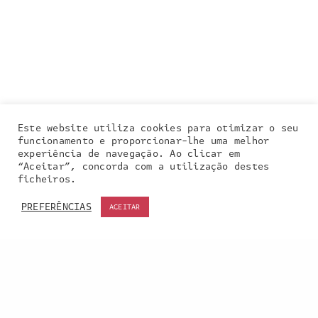
Este website utiliza cookies para otimizar o seu
funcionamento e proporcionar-lhe uma melhor
experiência de navegação. Ao clicar em
“Aceitar”, concorda com a utilização destes
Our site uses cookies. Learn more about our use of
ficheiros.
cookies:
cookie policy
PREFERÊNCIAS
ACEITAR
ACCEPT
Entra em contacto
connosco: