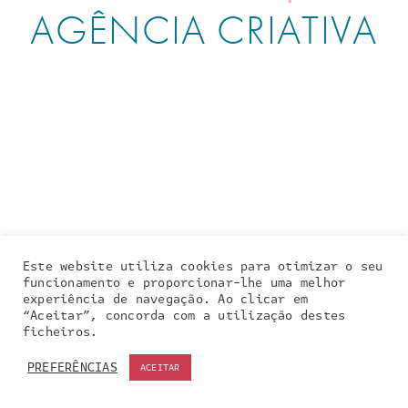
AGÊNCIA CRIATIVA
Este website utiliza cookies para otimizar o seu
funcionamento e proporcionar-lhe uma melhor
experiência de navegação. Ao clicar em
“Aceitar”, concorda com a utilização destes
ASSESSORIA DE
Our site uses cookies. Learn more about our use of
COMUNICAÇÃO, DESIGN
ficheiros.
cookies:
cookie policy
Museu do Douro
PREFERÊNCIAS
ACEITAR
ACCEPT