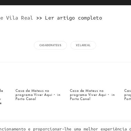
de Vila Real
>>
Ler artigo completo
CASADEMATEUS
VILAREAL
a inquieta
o que fazemos
de
Casa de Mateus no
Casa de Mateus no
Cas
programa Viver Aqui・ in
programa Viver Aqui・ in
pro
portefólio
e
Porto Canal
Porto Canal
Por
na imprensa
e
contactos
ncionamento e proporcionar-lhe uma melhor experiência 