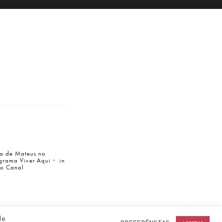
a de Mateus no
grama Viver Aqui・ in
to Canal
de