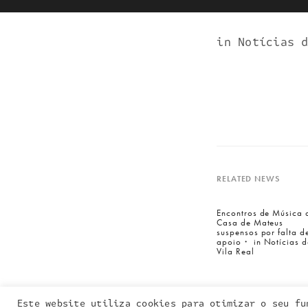
in Notícias 
RELATED NEWS
Entra em contacto
connosco:
Encontros de Música 
Casa de Mateus
geral@inquieta.pt
suspensos por falta d
apoio・ in Notícias d
Vila Real
Este website utiliza cookies para otimizar o seu fu