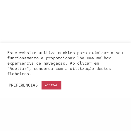
Este website utiliza cookies para otimizar o seu
funcionamento e proporcionar-lhe uma melhor
experiência de navegação. Ao clicar em
“Aceitar”, concorda com a utilização destes
Our site uses cookies. Learn more about our use of
ficheiros.
cookies:
cookie policy
PREFERÊNCIAS
ACEITAR
ACCEPT
Entra em contacto
connosco: