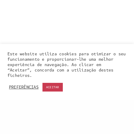
Este website utiliza cookies para otimizar o seu
funcionamento e proporcionar-lhe uma melhor
experiência de navegação. Ao clicar em
“Aceitar”, concorda com a utilização destes
Our site uses cookies. Learn more about our use of
ficheiros.
cookies:
cookie policy
PREFERÊNCIAS
ACEITAR
ACCEPT
Entra em contacto
connosco: