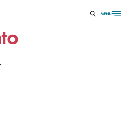
MENU
to
L