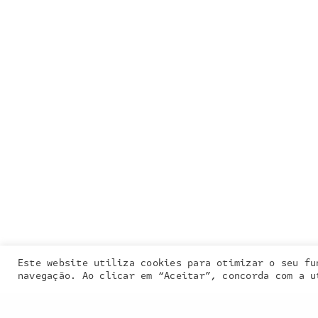
Entra em contacto
connosco:
geral@inquieta.pt
Este website utiliza cookies para otimizar o seu fu
Our site uses
navegação. Ao clicar em “Aceitar”, concorda com a u