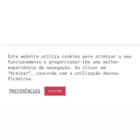
Este website utiliza cookies para otimizar o seu
funcionamento e proporcionar-lhe uma melhor
experiência de navegação. Ao clicar em
“Aceitar”, concorda com a utilização destes
Our site uses cookies. Learn more about our use of
ficheiros.
cookies:
cookie policy
PREFERÊNCIAS
ACEITAR
ACCEPT
Entra em contacto
connosco: