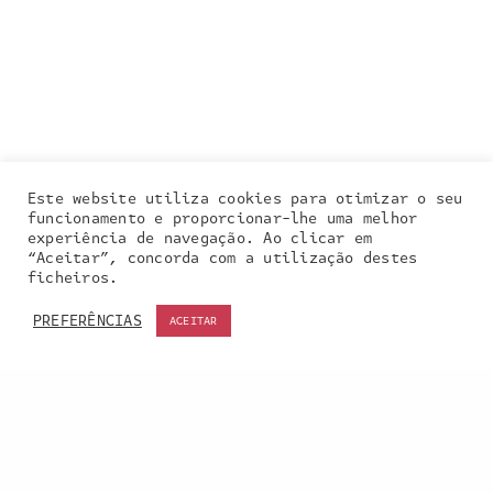
Este website utiliza cookies para otimizar o seu
funcionamento e proporcionar-lhe uma melhor
experiência de navegação. Ao clicar em
“Aceitar”, concorda com a utilização destes
Our site uses cookies. Learn more about our use of
ficheiros.
cookies:
cookie policy
PREFERÊNCIAS
ACEITAR
ACCEPT
Entra em contacto
connosco: