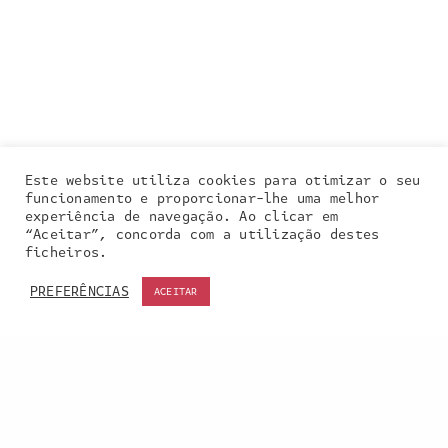
Este website utiliza cookies para otimizar o seu
funcionamento e proporcionar-lhe uma melhor
experiência de navegação. Ao clicar em
“Aceitar”, concorda com a utilização destes
Our site uses cookies. Learn more about our use of
ficheiros.
cookies:
cookie policy
PREFERÊNCIAS
ACEITAR
ACCEPT
Entra em contacto
connosco: