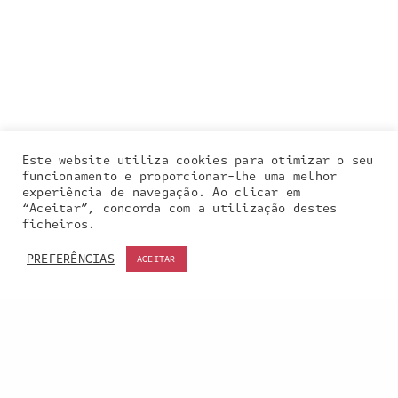
Este website utiliza cookies para otimizar o seu
funcionamento e proporcionar-lhe uma melhor
experiência de navegação. Ao clicar em
“Aceitar”, concorda com a utilização destes
Our site uses cookies. Learn more about our use of
ficheiros.
cookies:
cookie policy
PREFERÊNCIAS
ACEITAR
ACCEPT
Entra em contacto
connosco: