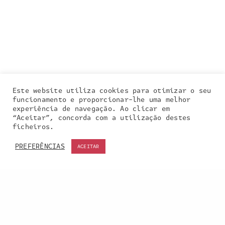
Este website utiliza cookies para otimizar o seu
funcionamento e proporcionar-lhe uma melhor
experiência de navegação. Ao clicar em
“Aceitar”, concorda com a utilização destes
Our site uses cookies. Learn more about our use of
ficheiros.
cookies:
cookie policy
PREFERÊNCIAS
ACEITAR
ACCEPT
Entra em contacto
connosco: