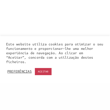
Este website utiliza cookies para otimizar o seu
funcionamento e proporcionar-lhe uma melhor
experiência de navegação. Ao clicar em
“Aceitar”, concorda com a utilização destes
Our site uses cookies. Learn more about our use of
ficheiros.
cookies:
cookie policy
PREFERÊNCIAS
ACEITAR
ACCEPT
Entra em contacto
connosco: