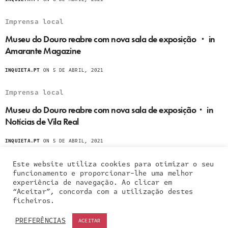
Imprensa local
Museu do Douro reabre com nova sala de exposição ・ in
Amarante Magazine
INQUIETA.PT
ON 5 DE ABRIL, 2021
Imprensa local
Museu do Douro reabre com nova sala de exposição・ in
Notícias de Vila Real
INQUIETA.PT
ON 5 DE ABRIL, 2021
Este website utiliza cookies para otimizar o seu
funcionamento e proporcionar-lhe uma melhor
experiência de navegação. Ao clicar em
“Aceitar”, concorda com a utilização destes
Our site uses cookies. Learn more about our use of
ficheiros.
cookies:
cookie policy
PREFERÊNCIAS
ACEITAR
ACCEPT