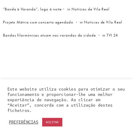
“Banda à Varanda”, logo à noite・ in Notícias de Vila Real
Projeto Mátria com concerto agendado ・ in Notícias de Vila Real
Bandas filarmónicas atuam nas varandas da cidade ・ in TVI 24
Este website utiliza cookies para otimizar o seu
funcionamento e proporcionar-lhe uma melhor
experiência de navegação. Ao clicar em
“Aceitar”, concorda com a utilização destes
Our site uses cookies. Learn more about our use of
ficheiros.
cookies:
cookie policy
PREFERÊNCIAS
ACEITAR
ACCEPT