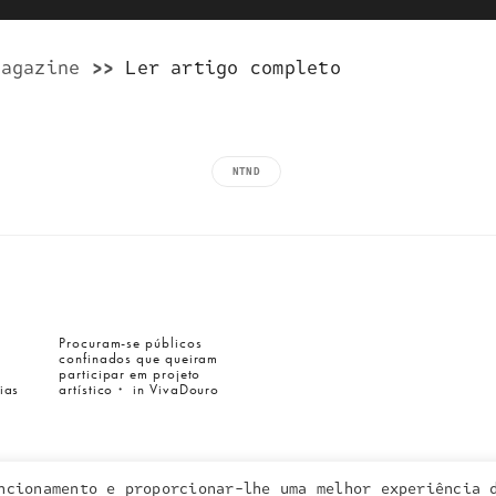
Magazine
>>
Ler artigo completo
NTND
a inquieta
o que fazemos
Procuram-se públicos
confinados que queiram
portefólio
s
participar em projeto
na imprensa
ias
artístico・ in VivaDouro
contactos
ncionamento e proporcionar-lhe uma melhor experiência 