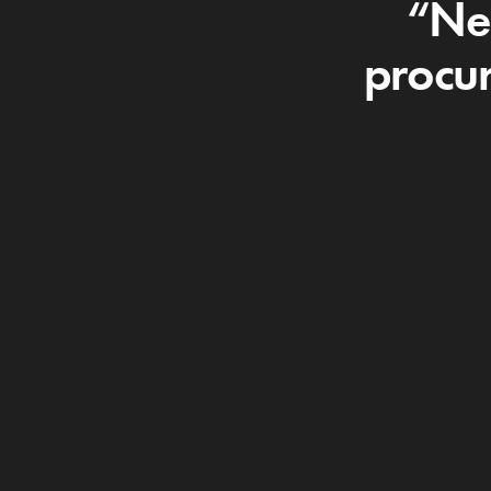
“Ne
procu