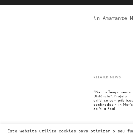
in Amarante 
RELATED NEWS
Entra em contacto
connosco:
“Nem o Tempo nem a
Distância”: Projeto
geral@inquieta.pt
artístico com público
confinados・ in Notíc
de Vila Real
Este website utiliza cookies para otimizar o seu fu