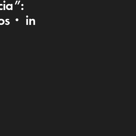
ia”:
os・ in