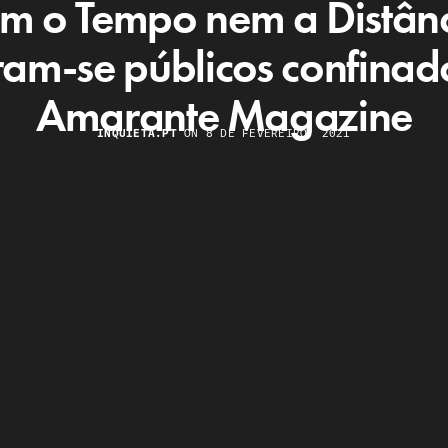
m o Tempo nem a Distânc
ram-se públicos confinad
Amarante Magazine
INQUIETA.PT
ON 8 DE FEVEREIRO, 2021