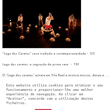
“Lago dos Caretos” casa tradição e contemporaneidade・ SIC
Lago dos caretos: a sagração da prima vera ・ TSF
O “Lago dos caretos” estreia em Vila Real e mistura música, dança e
teatro・ in Diário de Notícias
Este website utiliza cookies para otimizar o seu
funcionamento e proporcionar-lhe uma melhor
experiência de navegação. Ao clicar em
“Aceitar”, concorda com a utilização destes
Our site uses cookies. Learn more about our use of
ficheiros.
cookies:
cookie policy