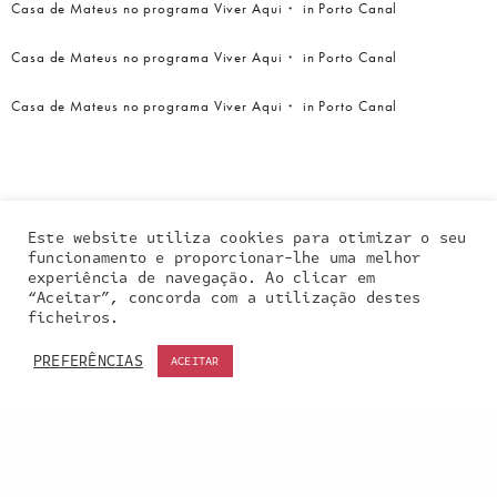
Casa de Mateus no programa Viver Aqui・ in Porto Canal
Casa de Mateus no programa Viver Aqui・ in Porto Canal
Casa de Mateus no programa Viver Aqui・ in Porto Canal
Este website utiliza cookies para otimizar o seu
funcionamento e proporcionar-lhe uma melhor
experiência de navegação. Ao clicar em
“Aceitar”, concorda com a utilização destes
Our site uses cookies. Learn more about our use of
ficheiros.
cookies:
cookie policy
PREFERÊNCIAS
ACEITAR
ACCEPT