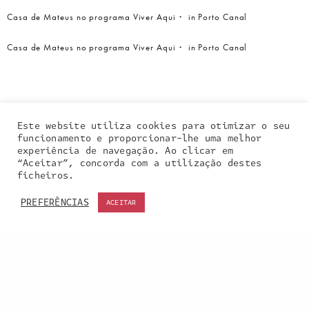
Casa de Mateus no programa Viver Aqui・ in Porto Canal
Casa de Mateus no programa Viver Aqui・ in Porto Canal
Este website utiliza cookies para otimizar o seu
funcionamento e proporcionar-lhe uma melhor
experiência de navegação. Ao clicar em
“Aceitar”, concorda com a utilização destes
Our site uses cookies. Learn more about our use of
ficheiros.
cookies:
cookie policy
PREFERÊNCIAS
ACEITAR
ACCEPT
Entra em contacto
connosco: