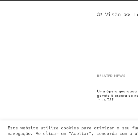
in
Visão
>>
L
RELATED NEWS
Entra em contacto
connosco:
Uma ópera guardada
geral@inquieta.pt
gaveta à espera de n
・ in TSF
Este website utiliza cookies para otimizar o seu fu
Our site uses
navegação. Ao clicar em “Aceitar”, concorda com a u