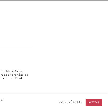
das filarmónicas
am nas varandas da
ade ・ in TVI 24
de
PREFERÊNCIAS
ACEITAR
ACCEPT