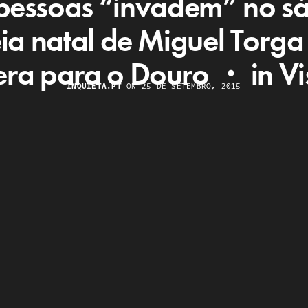
pessoas “invadem” no s
ia natal de Miguel Torg
ra para o Douro ・ in V
INQUIETA.PT
ON 25 DE SETEMBRO, 2015