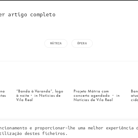
er artigo completo
MÁTRIA
ÓPERA
a inquieta
o que fazemos
 na
“Banda à Varanda”, logo
Projeto Mátria com
Ban
portefólio
otas
à noite・ in Notícias de
concerto agendado ・ in
atu
na imprensa
Vila Real
Notícias de Vila Real
cid
contactos
ncionamento e proporcionar-lhe uma melhor experiência 
 cookies. Learn more about our use of cookies:
cookie policy
tilização destes ficheiros.