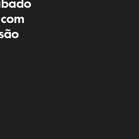
ábado
a com
isão