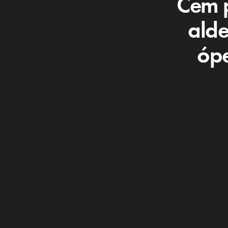
Cem 
alde
ópe