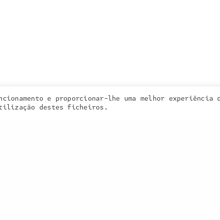
a inquieta
o que fazemos
portefólio
na imprensa
contactos
ncionamento e proporcionar-lhe uma melhor experiência 
 cookies. Learn more about our use of cookies:
cookie policy
tilização destes ficheiros.