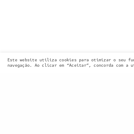
Entra em contacto
connosco:
geral@inquieta.pt
Este website utiliza cookies para otimizar o seu fu
Our site uses
navegação. Ao clicar em “Aceitar”, concorda com a u