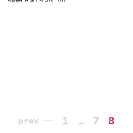
INQUIETA.PT
ON 9 DE ABRIL, 2015
1
…
7
8
prev