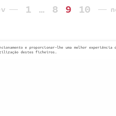
1
…
8
9
10
ev
n
a inquieta
o que fazemos
portefólio
na imprensa
contactos
ncionamento e proporcionar-lhe uma melhor experiência 
 cookies. Learn more about our use of cookies:
cookie policy
tilização destes ficheiros.