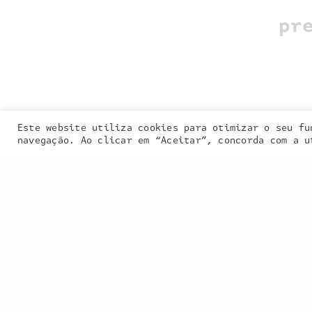
pr
Entra em contacto
connosco:
geral@inquieta.pt
Este website utiliza cookies para otimizar o seu fu
Our site uses
navegação. Ao clicar em “Aceitar”, concorda com a u